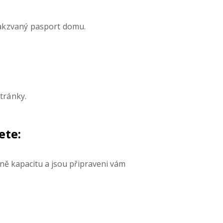
takzvaný pasport domu.
tránky.
ete:
lně kapacitu a jsou připraveni vám