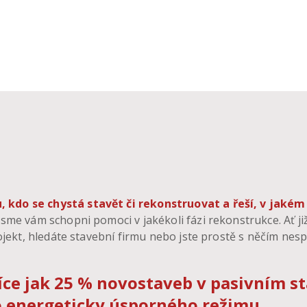
do se chystá stavět či rekonstruovat a řeší, v jakém pr
sme vám schopni pomoci v jakékoli fázi rekonstrukce. Ať ji
ojekt, hledáte stavební firmu nebo jste prostě s něčím nes
ce jak 25 % novostaveb v pasivním st
o energeticky úsporného režimu.