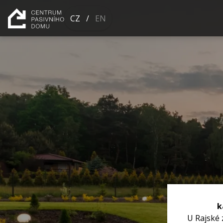
CZ
/
EN
k
U Rajské 