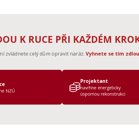
DOU K RUCE PŘI KAŽDÉM KRO
 zvládnete celý dům opravit naráz.
Vyhnete se tím zdlou
Projektant
ce
navrhne energeticky
íme NZÚ
úspornou rekonstrukci