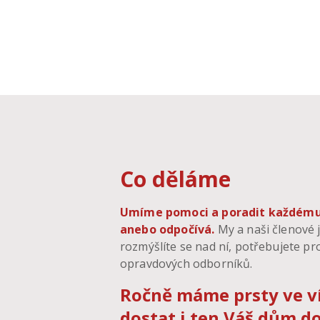
Co děláme
Umíme pomoci a poradit každému, k
anebo odpočívá.
My a naši členové j
rozmýšlíte se nad ní, potřebujete pr
opravdových odborníků.
Ročně máme prsty ve ví
dostat i ten Váš dům d