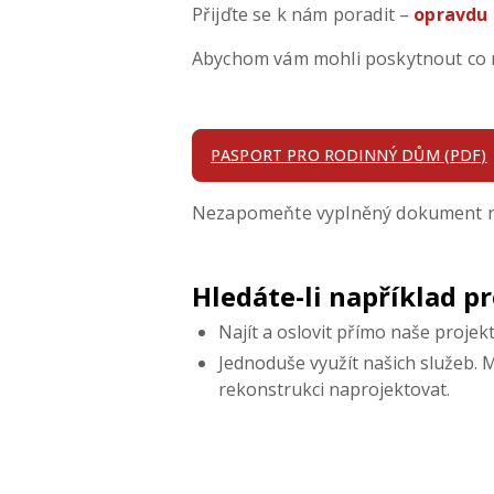
Přijďte se k nám poradit –
opravdu 
Abychom vám mohli poskytnout co n
PASPORT PRO RODINNÝ DŮM (PDF)
Nezapomeňte vyplněný dokument ná
Hledáte-li například p
Najít a oslovit přímo naše projek
Jednoduše využít našich služeb. 
rekonstrukci naprojektovat.