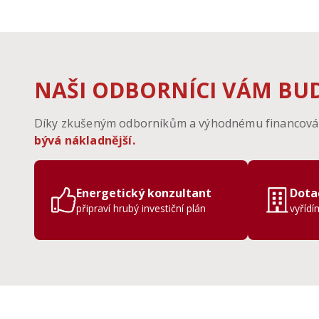
NAŠI ODBORNÍCI VÁM BU
Díky zkušeným odborníkům a výhodnému financování
bývá nákladnější.
Energetický konzultant
Dota
připraví hrubý investiční plán
vyříd