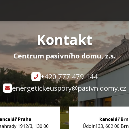
Kontakt
Centrum pasivního domu, z.s.
+420 777 479 144
energetickeuspory@pasivnidomy.cz
ancelář Praha
kancelář Brn
zahrady 1912/3, 130 00
Údolní 33, 602 00 Br