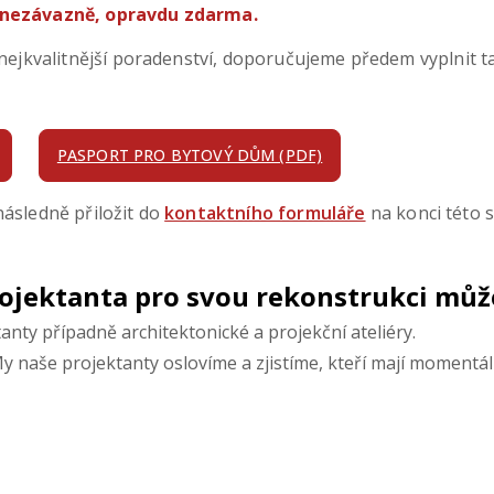
nezávazně, opravdu zdarma.
ejkvalitnější poradenství, doporučujeme předem vyplnit 
PASPORT PRO BYTOVÝ DŮM (PDF)
sledně přiložit do
kontaktního formuláře
na konci této s
rojektanta pro svou rekonstrukci můž
tanty případně architektonické a projekční ateliéry.
My naše projektanty oslovíme a zjistíme, kteří mají momentá