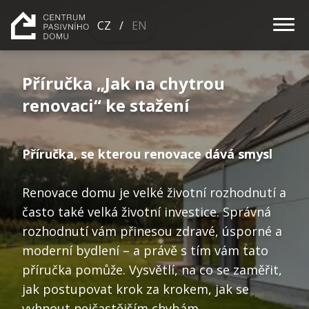
CZ
/
EN
Příručka „Jak na chytrou
s
renovaci“ ke stažení
Kal
Des
Příručka, se kterou renovace dává smysl
reko
Renovace domu je velké životní rozhodnutí a
Č
často také velká životní investice. Správná
a
rozhodnutí vám přinesou zdravé, úsporné a
v
moderní bydlení – a právě s tím vám tato
příručka pomůže. Vysvětlí, na co se zaměřit,
jak postupovat krok za krokem, jak se
Gale
vyhnout nejčastějším chybám.