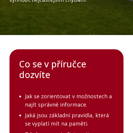
reko
Př
k
st
K
Co se v příručce
dozvíte
Jak se zorientovat v možnostech a
najít správné informace.
Jaká jsou základní pravidla, která
se vyplatí mít na paměti.