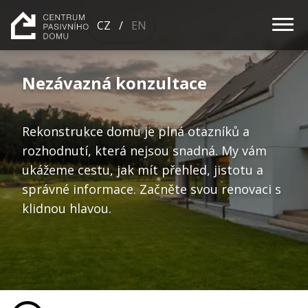
CZ
/
EN
Nezávazná konzultace
s
Kal
Rekonstrukce domu je plná otazníků a
Des
rozhodnutí, která nejsou snadná. My vám
reko
ukážeme cestu, jak mít přehled, jistotu a
správné informace. Začněte svou renovaci s
Č
klidnou hlavou.
a
v
Gale