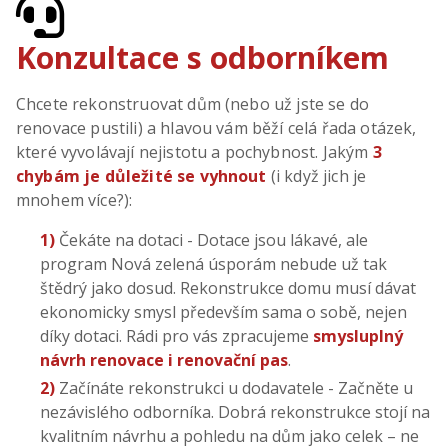
reko
Konzultace s odborníkem
Př
k
Chcete rekonstruovat dům (nebo už jste se do
st
renovace pustili) a hlavou vám běží celá řada otázek,
které vyvolávají nejistotu a pochybnost. Jakým
3
K
chybám je důležité se vyhnout
(i když jich je
mnohem více?):
1)
Čekáte na dotaci - Dotace jsou lákavé, ale
program Nová zelená úsporám nebude už tak
štědrý jako dosud. Rekonstrukce domu musí dávat
ekonomicky smysl především sama o sobě, nejen
díky dotaci. Rádi pro vás zpracujeme
smysluplný
návrh renovace i renovační pas
.
2)
Začínáte rekonstrukci u dodavatele - Začněte u
nezávislého odborníka. Dobrá rekonstrukce stojí na
kvalitním návrhu a pohledu na dům jako celek – ne