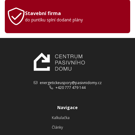
Stavební firma
do puntíku splní dodané plány
energetickeuspory@pasivnidomy.cz
+420 777 479 144
Navigace
Kalkulačka
Články