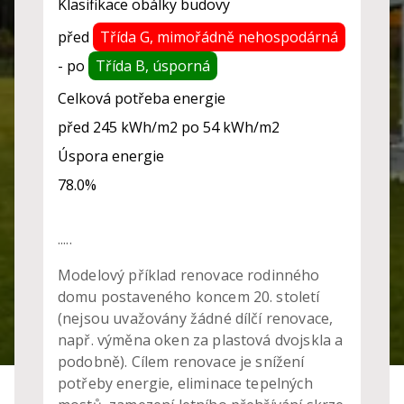
Klasifikace obálky budovy
reko
před
Třída G, mimořádně nehospodárná
Př
- po
Třída B, úsporná
k
st
Celková potřeba energie
před
245
kWh/m2 po
54
kWh/m2
K
Úspora energie
78.0
%
.....
Modelový příklad renovace rodinného
domu postaveného koncem 20. století
(nejsou uvažovány žádné dílčí renovace,
např. výměna oken za plastová dvojskla a
podobně). Cílem renovace je snížení
potřeby energie, eliminace tepelných