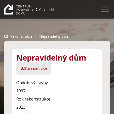
CZ
/
EN
s
Rekonstrukce
Nepravidelný dům
Kal
Nepravidelný dům
Des
reko
Stáhnout více
Č
a
Období výstavby
v
1997
Rok rekonstrukce
2023
Gale