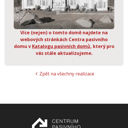
Více (nejen) o tomto domě najdete na
webových stránkách Centra pasivního
domu v
Katalogu pasivních domů
, který pro
vás stále aktualizujeme.
Zpět na všechny realizace